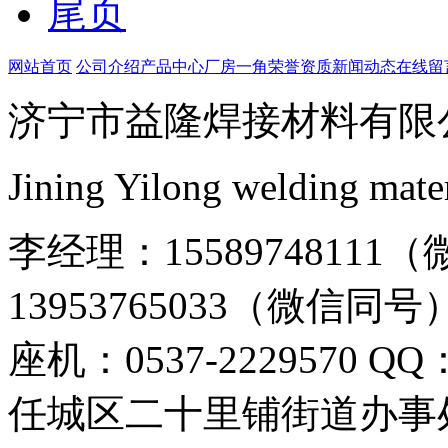
尾页
网站首页
公司介绍
产品中心
厂房一角
荣誉资质
新闻动态
在线留
济宁市益隆焊接材料有限
Jining Yilong welding mater
李经理：155897481
13953765033（微信
座机：0537-2229570 Q
任城区二十里铺街道办事处