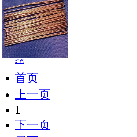
焊条
首页
上一页
1
下一页