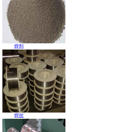
焊剂
焊丝