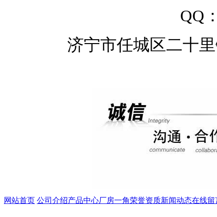
QQ：
济宁市任城区二十里
网站首页
公司介绍
产品中心
厂房一角
荣誉资质
新闻动态
在线留