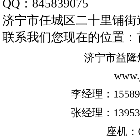
QQ：845839075
济宁市任城区二十里铺街道
联系我们
您现在的位置：
济宁市益隆
www.j
李经理：1558
张经理：1395
座机：05