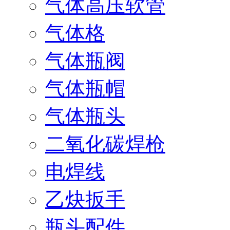
气体高压软管
气体格
气体瓶阀
气体瓶帽
气体瓶头
二氧化碳焊枪
电焊线
乙炔扳手
瓶头配件