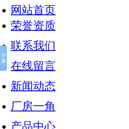
网站首页
荣誉资质
联系我们
在线留言
新闻动态
厂房一角
产品中心